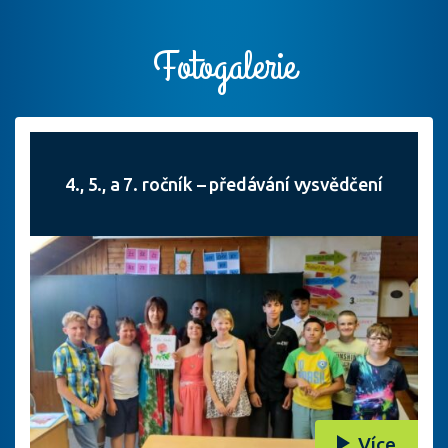
Fotogalerie
4., 5., a 7. ročník – předávání vysvědčení
Více