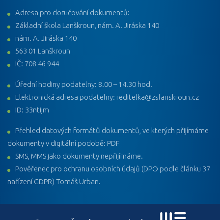
Adresa pro doručování dokumentů:
Základní škola Lanškroun, nám. A. Jiráska 140
nám. A. Jiráska 140
563 01 Lanškroun
IČ: 708 46 944
Úřední hodiny podatelny: 8.00 – 14.30 hod.
Elektronická adresa podatelny: reditelka@zslanskroun.cz
ID: 33ntijm
Přehled datových formátů dokumentů, ve kterých přijímáme
dokumenty v digitální podobě: PDF
SMS, MMS jako dokumenty nepřijímáme.
Pověřenec pro ochranu osobních údajů (DPO podle článku 37
nařízení GDPR) Tomáš Urban.