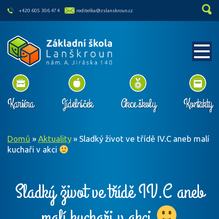
skip to main content
+420 605 306 474
reditelka@zslanskroun.cz
Kariéra
Jídelníček
Akce školy
Kontakty
Domů
»
Aktuality
»
Sladký život ve třídě IV.C aneb malí
kuchaři v akci
Sladký život ve třídě IV.C aneb
malí kuchaři v akci