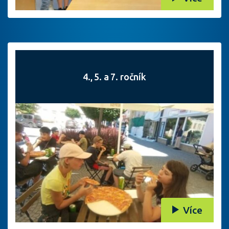
4., 5. a 7. ročník
Více