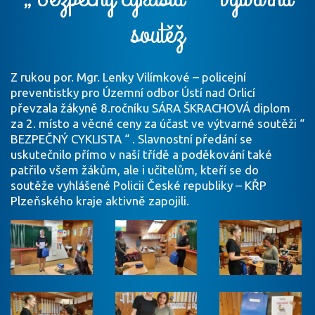
soutěž
Z rukou por. Mgr. Lenky Vilímkové – policejní
preventistky pro Územní odbor Ústí nad Orlicí
převzala žákyně 8.ročníku SÁRA ŠKRACHOVÁ diplom
za 2. místo a věcné ceny za účast ve výtvarné soutěži “
BEZPEČNÝ CYKLISTA “ . Slavnostní předání se
uskutečnilo přímo v naší třídě a poděkování také
patřilo všem žákům, ale i učitelům, kteří se do
soutěže vyhlášené Policii České republiky – KŘP
Plzeňského kraje aktivně zapojili.