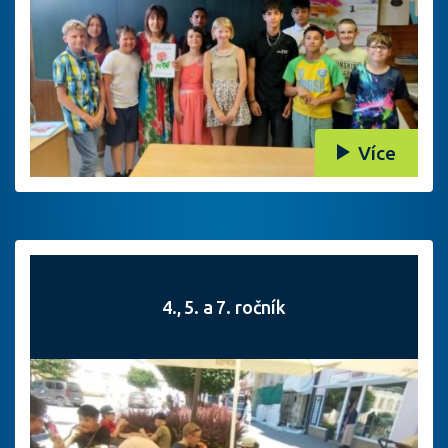
Více
4., 5. a 7. ročník