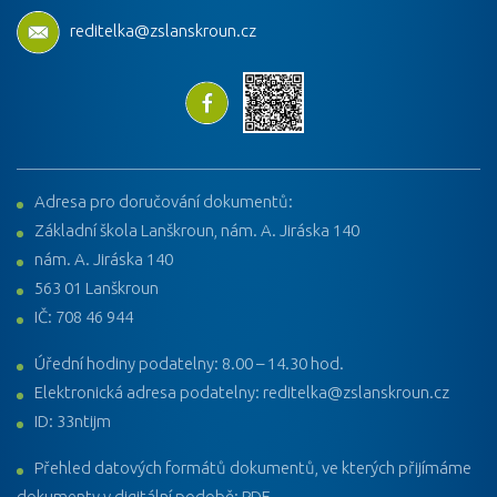
reditelka@zslanskroun.cz
Adresa pro doručování dokumentů:
Základní škola Lanškroun, nám. A. Jiráska 140
nám. A. Jiráska 140
563 01 Lanškroun
IČ: 708 46 944
Úřední hodiny podatelny: 8.00 – 14.30 hod.
Elektronická adresa podatelny: reditelka@zslanskroun.cz
ID: 33ntijm
Přehled datových formátů dokumentů, ve kterých přijímáme
dokumenty v digitální podobě: PDF