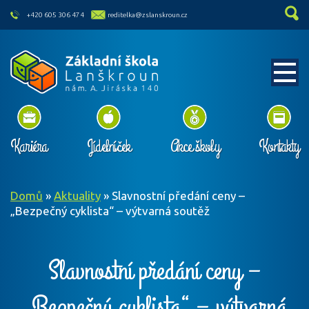
skip to main content
+420 605 306 474
reditelka@zslanskroun.cz
Kariéra
Jídelníček
Akce školy
Kontakty
Domů
»
Aktuality
»
Slavnostní předání ceny –
„Bezpečný cyklista“ – výtvarná soutěž
Slavnostní předání ceny –
„Bezpečný cyklista“ – výtvarná