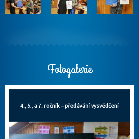
Fotogalerie
4., 5., a 7. ročník – předávání vysvědčení