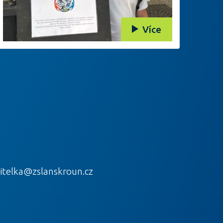
Více
itelka@zslanskroun.cz