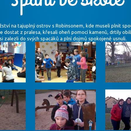
ství na tajuplný ostrov s Robinsonem, kde museli plnit spou
 se dostat z pralesa, křesali oheň pomocí kamenů, drtily obil
 si zalezli do svých spacáků a plní dojmů spokojeně usnuli.