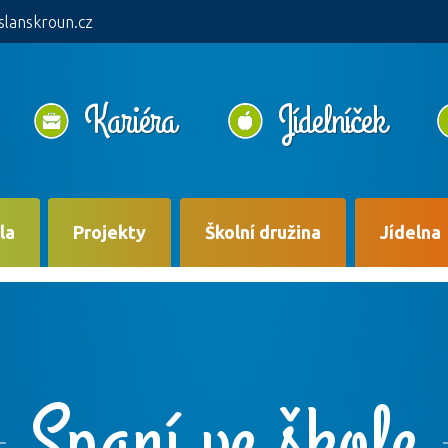
slanskroun.cz
Kariéra
Jídelníček
la
Projekty
Školní družina
Jídelna
Spaní ve škole