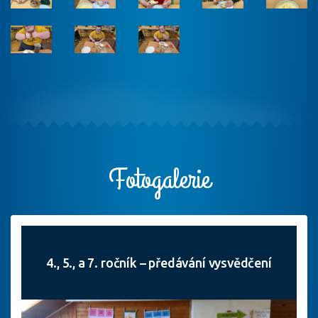
Fotogalerie
4., 5., a 7. ročník – předávání vysvědčení