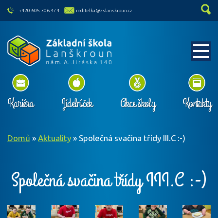
skip to main content
+420 605 306 474
reditelka@zslanskroun.cz
Kariéra
Jídelníček
Akce školy
Kontakty
Domů
»
Aktuality
»
Společná svačina třídy III.C :-)
Společná svačina třídy III.C :-)