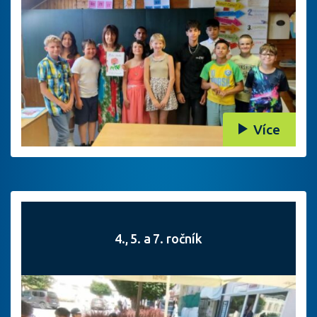
Více
4., 5. a 7. ročník