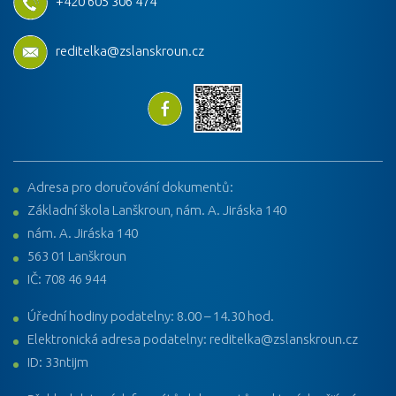
+420 605 306 474
reditelka@zslanskroun.cz
Adresa pro doručování dokumentů:
Základní škola Lanškroun, nám. A. Jiráska 140
nám. A. Jiráska 140
563 01 Lanškroun
IČ: 708 46 944
Úřední hodiny podatelny: 8.00 – 14.30 hod.
Elektronická adresa podatelny: reditelka@zslanskroun.cz
ID: 33ntijm