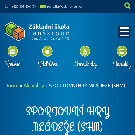
skip to main content
+420 605 306 474
reditelka@zslanskroun.cz
Kariéra
Jídelníček
Akce školy
Kontakty
Domů
»
Aktuality
»
SPORTOVNÍ HRY MLÁDEŽE (SHM)
SPORTOVNÍ HRY
MLÁDEŽE (SHM)