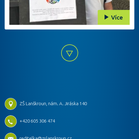
Více
ZŠ Lanškroun, nám. A. Jiráska 140
+420 605 306 474
reditelka@zslanskroun.cz