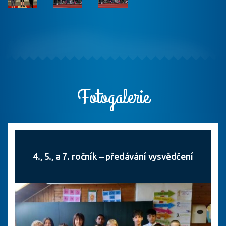
Fotogalerie
4., 5., a 7. ročník – předávání vysvědčení