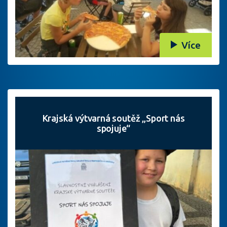
Více
Krajská výtvarná soutěž „Sport nás
spojuje“