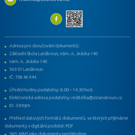
Adresa pro doručování dokumentů:
Základní škola Lanškroun, nám. A. Jiráska 140
nám. A. Jiráska 140
563 01 Lanškroun
IČ: 708 46 944
Úřední hodiny podatelny: 8.00 – 14.30 hod.
Elektronická adresa podatelny: reditelka@zslanskroun.cz
ID: 33ntijm
Přehled datových formátů dokumentů, ve kterých přijímáme
dokumenty v digitální podobě: PDF
SMS, MMS jako dokumenty nepřijímáme.