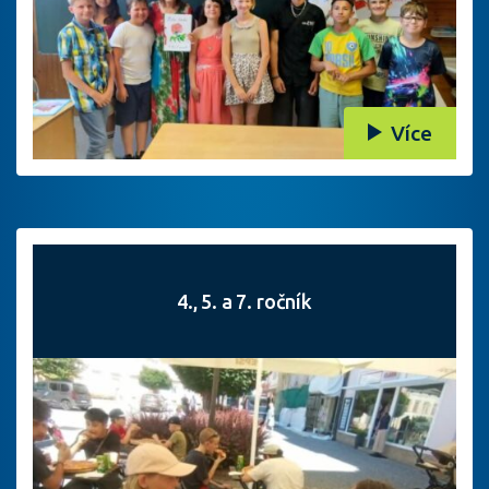
Více
4., 5. a 7. ročník