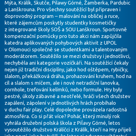
Mýta, Králík, Skutče, Pilawy Górné, Žamberka, Pardubic
a Lanškrouna. Pro všechny soutěžící byl připraven i
doprovodný program – malování na obličej a ruce,
které zájemcům poskytly studentky kosmetičky
z integrované školy SOŠ a SOU Lanškroun. Sportovně
kompenzační pomůcky pro tuto akci nám zapůjčila
katedra aplikovaných pohybových aktivit z UPOL
v Olomouci společně se studentkami a talentovaným
moderátorem. Soutěžilo se mezi družstvy i jednotlivci,
nechyběla ani kategorie vozíčkáři. Na soutěžící čekaly
nejen již tradiční disciplíny, jako hod oštěpem, rybičky,
slalom, překážková dráha, prohazování kruhem, hod na
cíl a slalom s míčem, ale i nově netradiční lanovka,
cornhole, trefování kelímků, nebo formule. Hry byly
pestré, úkoly zábavné a neotřelé, hráči všech družstev
zapálení, zápolení v jednotlivých hrách probíhalo
v duchu fair play. Celé dopoledne provázela radostná
atmosféra. Co si přát více? Pohár, který minulý rok
vyhrála družební polská škola z Piĺavy Górné, letos
vysoutěžilo družstvo Králíčci z Králík, kteří na Hry přijeli