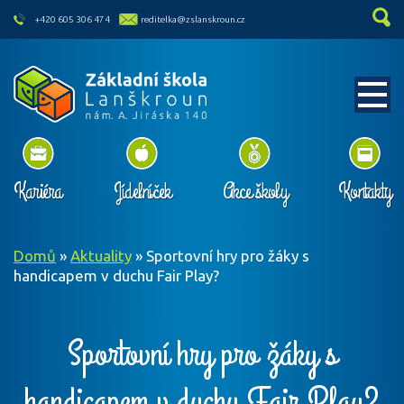
skip to main content
+420 605 306 474
reditelka@zslanskroun.cz
Kariéra
Jídelníček
Akce školy
Kontakty
Domů
»
Aktuality
»
Sportovní hry pro žáky s
handicapem v duchu Fair Play?
Sportovní hry pro žáky s
handicapem v duchu Fair Play?