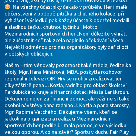
jako první, jako by tušili, že letos si odvezou vítězství
. Na všechny účastníky čekalo v průběhu Her i malé
občerstvení v podobě pitíčka a chutného koláče, při
vyhlášení výsledků pak každý účastník obdržel medaili
a sladkou tečku, chutnou tyčinku . Motto
Mezinárodních sportovních her „Není důležité vyhrát,
ale zúčastnit se“ tak zcela naplnilo očekávání všech.
Největší odměnou pro nás organizátory byly zářící oči
v dětských obličejích.
Našim Hrám věnovaly pozornost také média, ředitelka
školy, Mgr. Hana Minářová, MBA, poskytla rozhovor
regionální televizi OIK. Hry se mohly zrealizovat jen
díky záštitě pana J. Kozla, radního pro oblast školství
Pardubického kraje a finanční dotaci Města Lanškroun.
Děkujeme nejen za finanční pomoc, ale vážíme si také
osobní návštěvy pana radního J. Kozla a pana starosty,
Mgr. Radima Vetchého. Děkujeme všem, kteří se
jakkoli na organizaci a realizaci Mezinárodních
sportovních her podíleli. I malá pomoc je ve výsledku
velkou oporou. A co na závěr? Sportu v duchu Fair Play