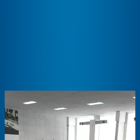
Video
přehrávač