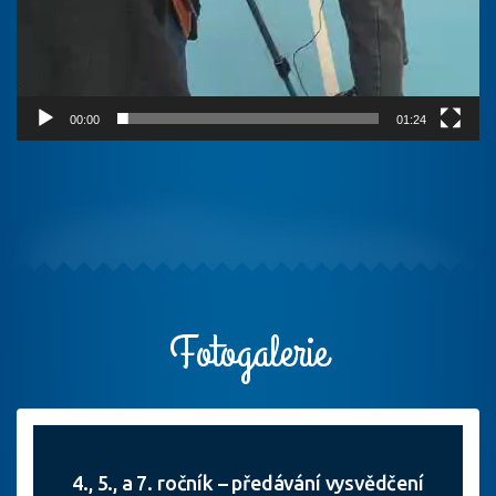
00:00
01:24
Fotogalerie
4., 5., a 7. ročník – předávání vysvědčení