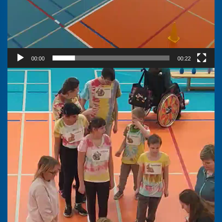
00:00
00:22
Video
přehrávač