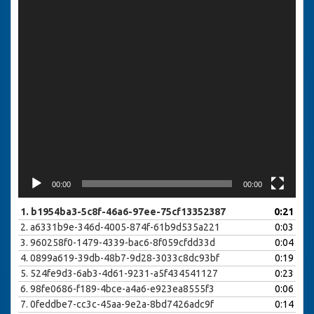
00:00
00:00
1.
b1954ba3-5c8f-46a6-97ee-75cf13352387
0:21
2.
a6331b9e-346d-4005-874f-61b9d535a221
0:03
3.
960258f0-1479-4339-bac6-8f059cfdd33d
0:04
4.
0899a619-39db-48b7-9d28-3033c8dc93bf
0:19
5.
524fe9d3-6ab3-4d61-9231-a5f434541127
0:23
6.
98fe0686-f189-4bce-a4a6-e923ea8555f3
0:06
7.
0feddbe7-cc3c-45aa-9e2a-8bd7426adc9f
0:14