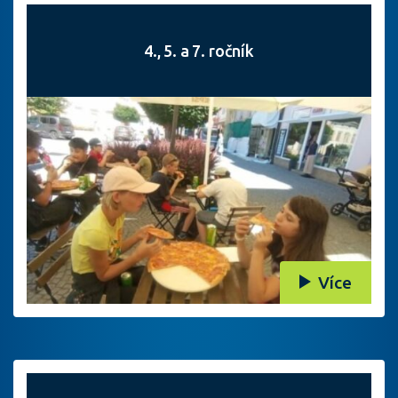
4., 5. a 7. ročník
Více