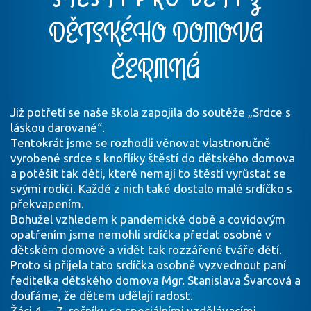
DĚTSKÉHO DOMOVA
ČERMNÁ
Již potřetí se naše škola zapojila do soutěže „Srdce s
láskou darované“.
Tentokrát jsme se rozhodli věnovat vlastnoručně
vyrobené srdce s knoflíky štěstí do dětského domova
a potěšit tak děti, které nemají to štěstí vyrůstat se
svými rodiči. Každé z nich také dostalo malé srdíčko s
překvapením.
Bohužel vzhledem k pandemické době a covidovým
opatřením jsme nemohli srdíčka předat osobně v
dětském domově a vidět tak rozzářené tváře dětí.
Proto si přijela tato srdíčka osobně vyzvednout paní
ředitelka dětského domova Mgr. Stanislava Švarcová a
doufáme, že dětem udělají radost.
Žáci 4. – 7. ročníku se speciálními vzdělávacími