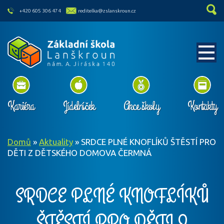
skip to main content
+420 605 306 474
reditelka@zslanskroun.cz
Kariéra
Jídelníček
Akce školy
Kontakty
Domů
»
Aktuality
»
SRDCE PLNÉ KNOFLÍKŮ ŠTĚSTÍ PRO
DĚTI Z DĚTSKÉHO DOMOVA ČERMNÁ
SRDCE PLNÉ KNOFLÍKŮ
ŠTĚSTÍ PRO DĚTI Z