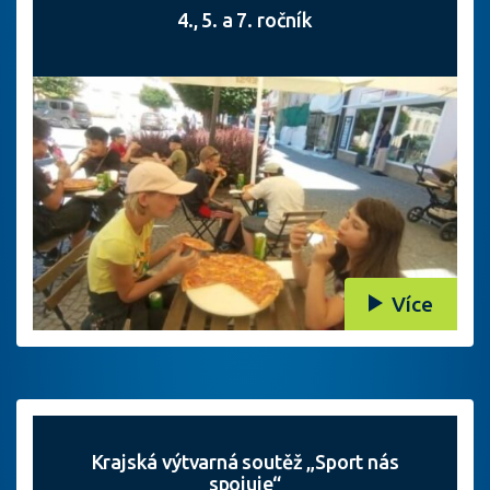
4., 5. a 7. ročník
Více
Krajská výtvarná soutěž „Sport nás
spojuje“