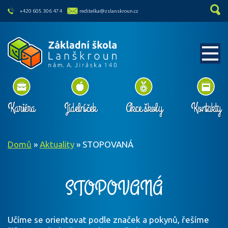
skip to main content
+420 605 306 474
reditelka@zslanskroun.cz
Kariéra
Jídelníček
Akce školy
Kontakty
Domů
»
Aktuality
»
STOPOVANÁ
STOPOVANÁ
Učíme se orientovat podle značek a pokynů, řešíme