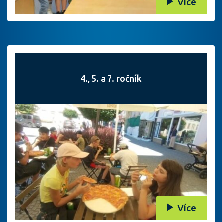
Více
4., 5. a 7. ročník
Více