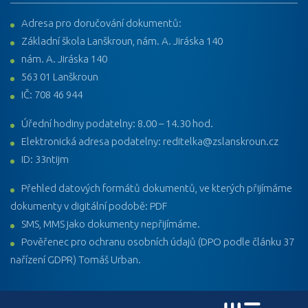
Adresa pro doručování dokumentů:
Základní škola Lanškroun, nám. A. Jiráska 140
nám. A. Jiráska 140
563 01 Lanškroun
IČ: 708 46 944
Úřední hodiny podatelny: 8.00 – 14.30 hod.
Elektronická adresa podatelny: reditelka@zslanskroun.cz
ID: 33ntijm
Přehled datových formátů dokumentů, ve kterých přijímáme
dokumenty v digitální podobě: PDF
SMS, MMS jako dokumenty nepřijímáme.
Pověřenec pro ochranu osobních údajů (DPO podle článku 37
nařízení GDPR) Tomáš Urban.