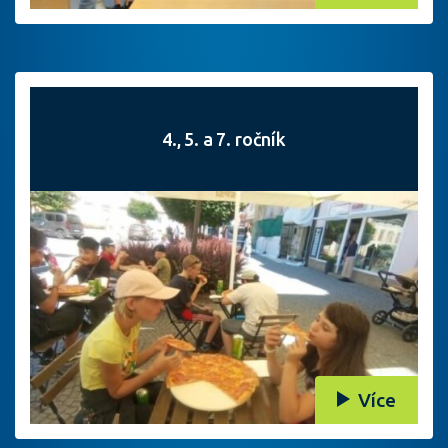
4., 5. a 7. ročník
Více