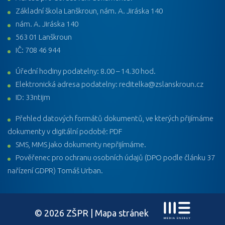
Základní škola Lanškroun, nám. A. Jiráska 140
nám. A. Jiráska 140
563 01 Lanškroun
IČ: 708 46 944
Úřední hodiny podatelny: 8.00 – 14.30 hod.
Elektronická adresa podatelny: reditelka@zslanskroun.cz
ID: 33ntijm
Přehled datových formátů dokumentů, ve kterých přijímáme
dokumenty v digitální podobě: PDF
SMS, MMS jako dokumenty nepřijímáme.
Pověřenec pro ochranu osobních údajů (DPO podle článku 37
nařízení GDPR) Tomáš Urban.
© 2026 ZŠPR |
Mapa stránek