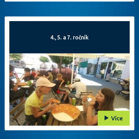
4., 5. a 7. ročník
Více