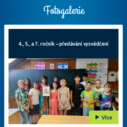
Fotogalerie
4., 5., a 7. ročník – předávání vysvědčení
Více