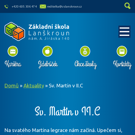
skip to main content
+420 605 306 474
reditelka@zslanskroun.cz
Kariéra
Jídelníček
Akce školy
Kontakty
Domů
»
Aktuality
»
Sv. Martin v II.C
Sv. Martin v II.C
Na svatého Martina legrace nám začíná. Upečem si,