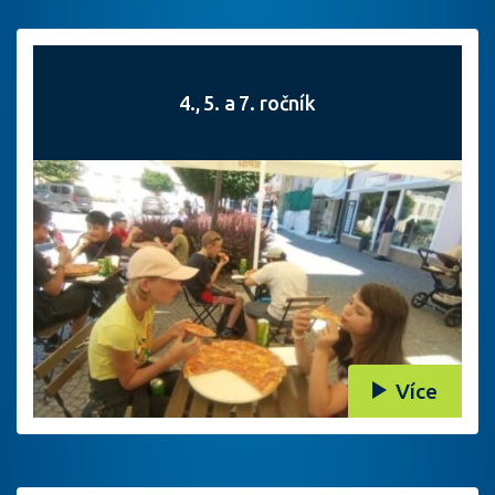
4., 5. a 7. ročník
Více