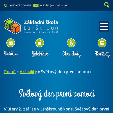
skip to main content
+420 605 306 474
reditelka@zslanskroun.cz
Kariéra
Jídelníček
Akce školy
Kontakty
Domů
»
Aktuality
»
Světový den první pomoci
Světový den první pomoci
V úterý 2. září se v Lanškrouně konal Světový den první