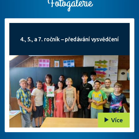
Fotogalerie
4., 5., a 7. ročník – předávání vysvědčení
Více