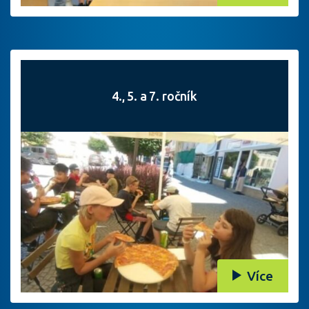
4., 5. a 7. ročník
Více