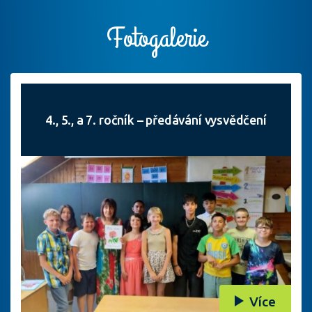
Fotogalerie
4., 5., a 7. ročník – předávání vysvědčení
Více