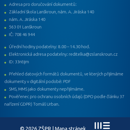
Adresa pro doručování dokumentů:
Základní škola Lanškroun, nám. A. Jiráska 140
nám. A. Jiráska 140
563 01 Lanškroun
IČ: 708 46 944
Úřední hodiny podatelny: 8.00 – 14.30 hod.
Elektronická adresa podatelny: reditelka@zslanskroun.cz
ID: 33ntijm
Přehled datových formátů dokumentů, ve kterých přijímáme
dokumenty v digitální podobě: PDF
SMS, MMS jako dokumenty nepřijímáme.
Pověřenec pro ochranu osobních údajů (DPO podle článku 37
nařízení GDPR) Tomáš Urban.
© 2026 ZŠPR |
Mapa stránek