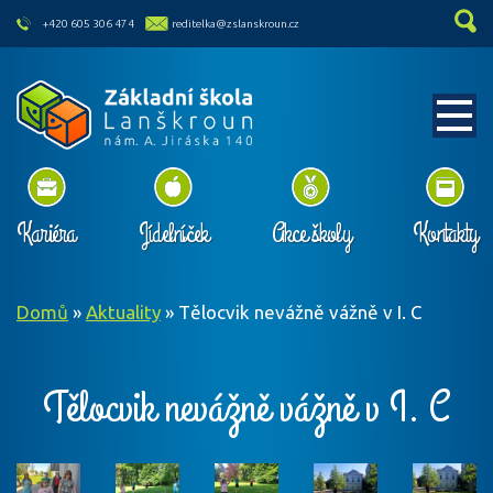
skip to main content
+420 605 306 474
reditelka@zslanskroun.cz
Kariéra
Jídelníček
Akce školy
Kontakty
Domů
»
Aktuality
»
Tělocvik nevážně vážně v I. C
Tělocvik nevážně vážně v I. C