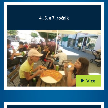
4., 5. a 7. ročník
Více