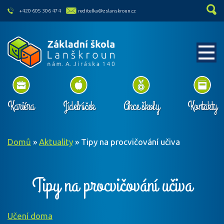
skip to main content
+420 605 306 474
reditelka@zslanskroun.cz
Kariéra
Jídelníček
Akce školy
Kontakty
Domů
»
Aktuality
»
Tipy na procvičování učiva
Tipy na procvičování učiva
Učení doma