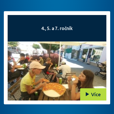
4., 5. a 7. ročník
Více