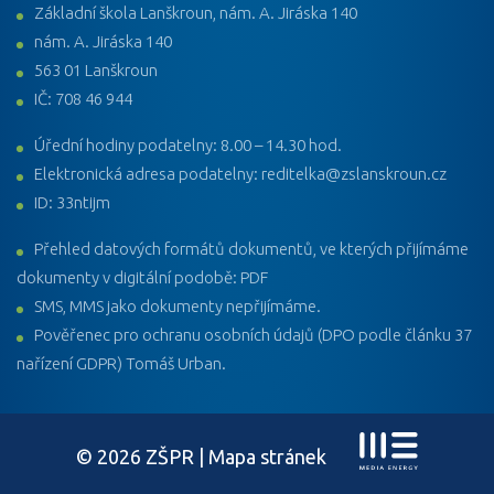
Základní škola Lanškroun, nám. A. Jiráska 140
nám. A. Jiráska 140
563 01 Lanškroun
IČ: 708 46 944
Úřední hodiny podatelny: 8.00 – 14.30 hod.
Elektronická adresa podatelny: reditelka@zslanskroun.cz
ID: 33ntijm
Přehled datových formátů dokumentů, ve kterých přijímáme
dokumenty v digitální podobě: PDF
SMS, MMS jako dokumenty nepřijímáme.
Pověřenec pro ochranu osobních údajů (DPO podle článku 37
nařízení GDPR) Tomáš Urban.
© 2026 ZŠPR |
Mapa stránek