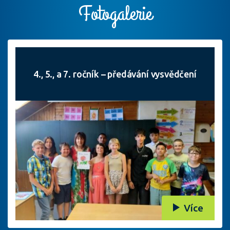
Fotogalerie
4., 5., a 7. ročník – předávání vysvědčení
Více