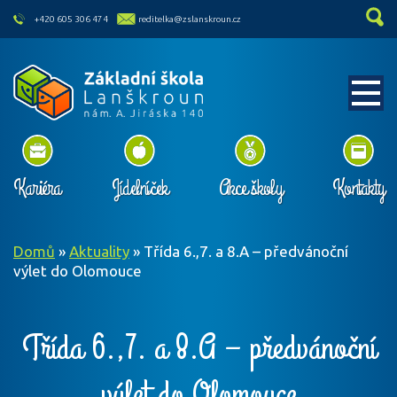
skip to main content
+420 605 306 474
reditelka@zslanskroun.cz
Kariéra
Jídelníček
Akce školy
Kontakty
Domů
»
Aktuality
»
Třída 6.,7. a 8.A – předvánoční
výlet do Olomouce
Třída 6.,7. a 8.A – předvánoční
výlet do Olomouce