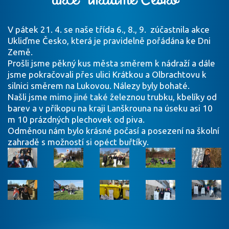
V pátek 21. 4. se naše třída 6., 8., 9.
zúčastnila akce
Ukliďme Česko, která je pravidelně pořádána ke Dni
Země.
Prošli jsme pěkný kus města směrem k nádraží a dále
jsme pokračovali přes ulici Krátkou a Olbrachtovu k
silnici směrem na Lukovou. Nálezy byly bohaté.
Našli jsme mimo jiné také železnou trubku, kbelíky od
barev a v příkopu na kraji Lanškrouna na úseku asi 10
m 10 prázdných plechovek od piva.
Odměnou nám bylo krásné počasí a posezení na školní
zahradě s možností si opéct buřtíky.