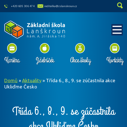
skip to main content
+420 605 306 474
reditelka@zslanskroun.cz
Kariéra
Jídelníček
Akce školy
Kontakty
Domů
»
Aktuality
»
Třída 6., 8., 9. se zúčastnila akce
Ukliďme Česko
Třída 6., 8., 9. se zúčastnila
akce Ukliďme Česko