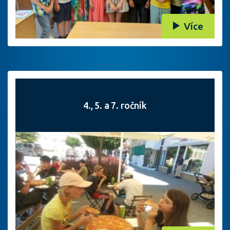
Více
4., 5. a 7. ročník