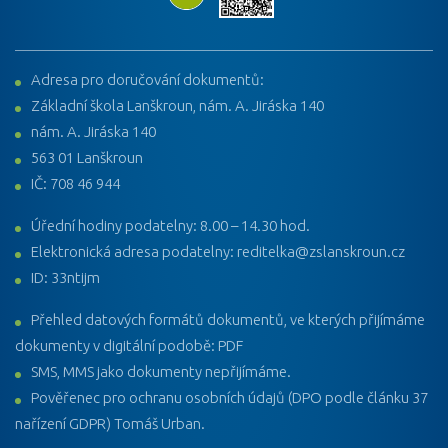
Adresa pro doručování dokumentů:
Základní škola Lanškroun, nám. A. Jiráska 140
nám. A. Jiráska 140
563 01 Lanškroun
IČ: 708 46 944
Úřední hodiny podatelny: 8.00 – 14.30 hod.
Elektronická adresa podatelny: reditelka@zslanskroun.cz
ID: 33ntijm
Přehled datových formátů dokumentů, ve kterých přijímáme
dokumenty v digitální podobě: PDF
SMS, MMS jako dokumenty nepřijímáme.
Pověřenec pro ochranu osobních údajů (DPO podle článku 37
nařízení GDPR) Tomáš Urban.