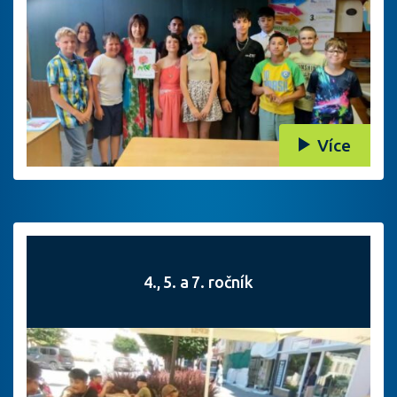
Více
4., 5. a 7. ročník