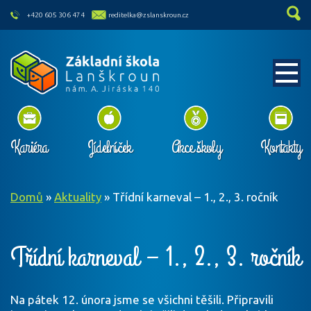
skip to main content
+420 605 306 474
reditelka@zslanskroun.cz
Kariéra
Jídelníček
Akce školy
Kontakty
Domů
»
Aktuality
»
Třídní karneval – 1., 2., 3. ročník
Třídní karneval – 1., 2., 3. ročník
Na pátek 12. února jsme se všichni těšili. Připravili