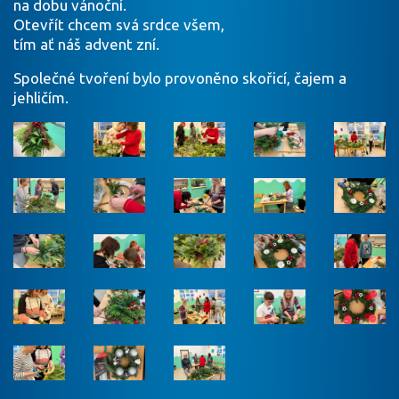
na dobu vánoční.
Otevřít chcem svá srdce všem,
tím ať náš advent zní.
Společné tvoření bylo provoněno skořicí, čajem a
jehličím.