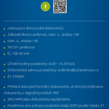
Adresa pro doručování dokumentů:
Základní škola Lanškroun, nám. A. Jiráska 140
nám. A. Jiráska 140
563 01 Lanškroun
IČ: 708 46 944
Úřední hodiny podatelny: 8.00 – 14.30 hod.
Elektronická adresa podatelny: reditelka@zslanskroun.cz
ID: 33ntijm
Přehled datových formátů dokumentů, ve kterých přijímáme
dokumenty v digitální podobě: PDF
SMS, MMS jako dokumenty nepřijímáme.
Pověřenec pro ochranu osobních údajů (DPO podle článku 37