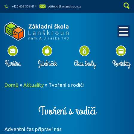
skip to main content
+420 605 306 474
reditelka@zslanskroun.cz
Kariéra
Jídelníček
Akce školy
Kontakty
Domů
»
Aktuality
»
Tvoření s rodiči
Tvoření s rodiči
Adventní čas připraví nás