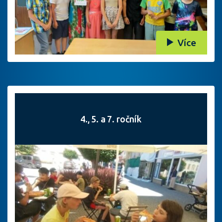
Více
4., 5. a 7. ročník