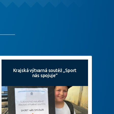
Krajská výtvarná soutěž „Sport
nás spojuje“