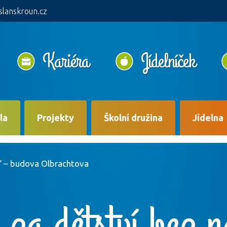
slanskroun.cz
Kariéra
Jídelníček
la
Projekty
Školní družina
Jídelna
í“ – budova Olbrachtova
za dětství bez n