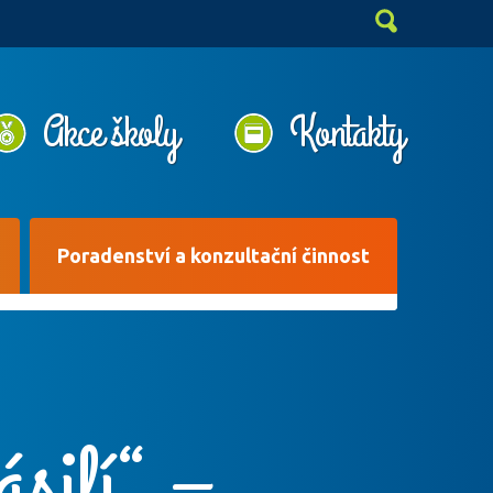
Akce školy
Kontakty
Poradenství a konzultační činnost
ásilí“ –