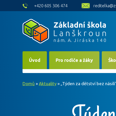
skip to main content
+420 605 306 474
reditelka@z
Úvod
Pro rodiče a žáky
Ško
Domů
»
Aktuality
»
„Týden za dětství bez násil
„Týden 