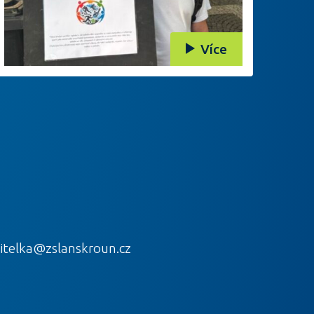
Více
itelka@zslanskroun.cz