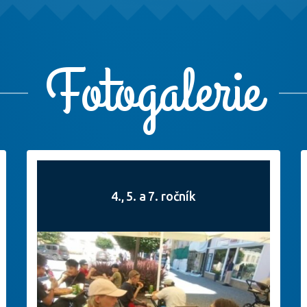
Fotogalerie
4., 5. a 7. ročník