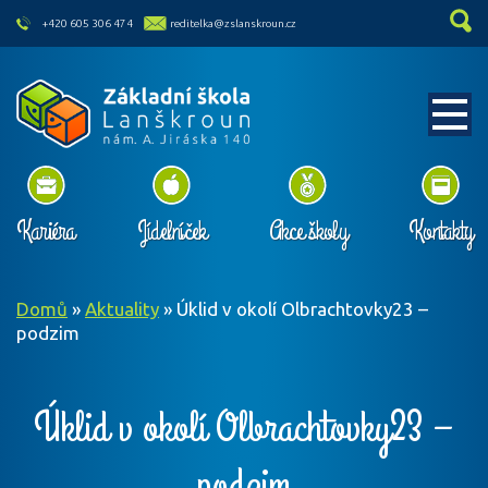
skip to main content
+420 605 306 474
reditelka@zslanskroun.cz
Kariéra
Jídelníček
Akce školy
Kontakty
Domů
»
Aktuality
»
Úklid v okolí Olbrachtovky23 –
podzim
Úklid v okolí Olbrachtovky23 –
podzim