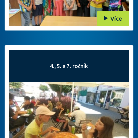
Více
4., 5. a 7. ročník