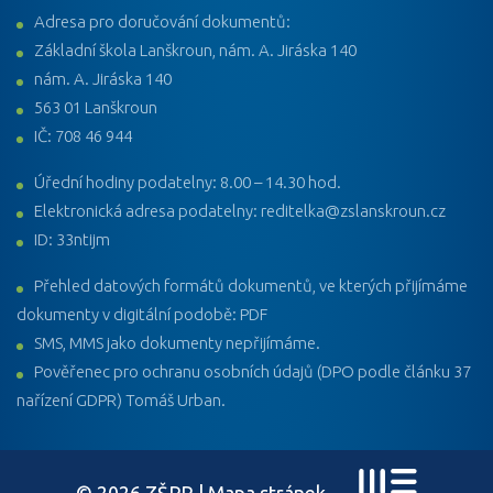
Adresa pro doručování dokumentů:
Základní škola Lanškroun, nám. A. Jiráska 140
nám. A. Jiráska 140
563 01 Lanškroun
IČ: 708 46 944
Úřední hodiny podatelny: 8.00 – 14.30 hod.
Elektronická adresa podatelny: reditelka@zslanskroun.cz
ID: 33ntijm
Přehled datových formátů dokumentů, ve kterých přijímáme
dokumenty v digitální podobě: PDF
SMS, MMS jako dokumenty nepřijímáme.
Pověřenec pro ochranu osobních údajů (DPO podle článku 37
nařízení GDPR) Tomáš Urban.