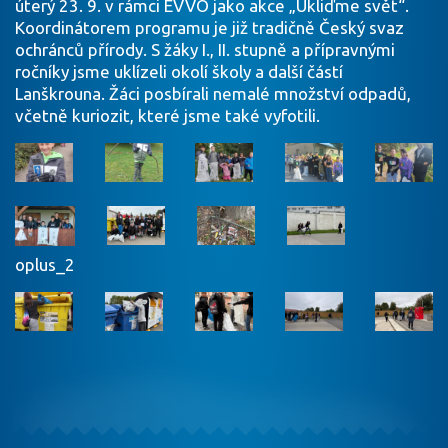
úterý 23. 9. v rámci EVVO jako akce „Ukliďme svět“.
Koordinátorem programu je již tradičně Český svaz
ochránců přírody. S žáky I., II. stupně a přípravnými
ročníky jsme uklízeli okolí školy a další částí
Lanškrouna. Žáci posbírali nemalé množství odpadů,
včetně kuriozit, které jsme také vyfotili.
oplus_2