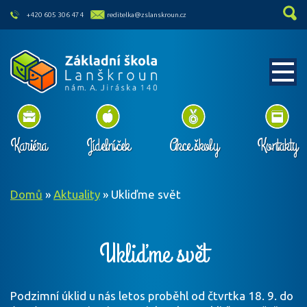
skip to main content
+420 605 306 474
reditelka@zslanskroun.cz
Kariéra
Jídelníček
Akce školy
Kontakty
Domů
»
Aktuality
»
Ukliďme svět
Ukliďme svět
Podzimní úklid u nás letos proběhl od čtvrtka 18. 9. do