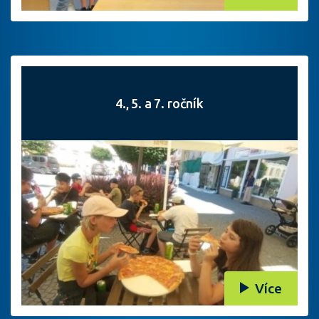
4., 5. a 7. ročník
Více