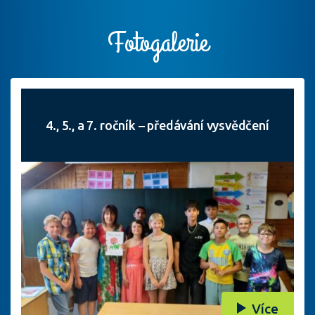
Fotogalerie
4., 5., a 7. ročník – předávání vysvědčení
Více