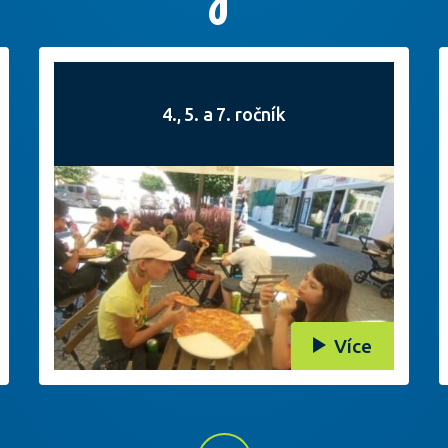
4., 5. a 7. ročník
Více