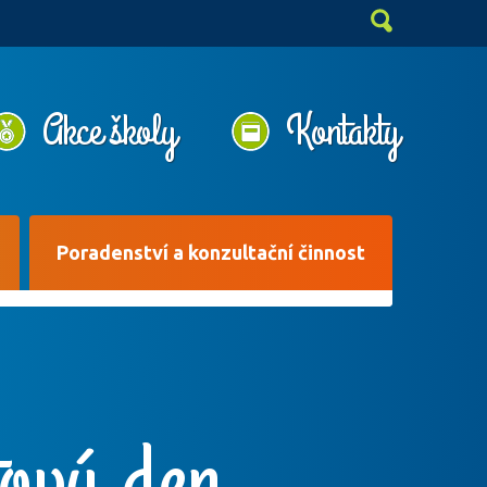
Akce školy
Kontakty
Poradenství a konzultační činnost
tový den