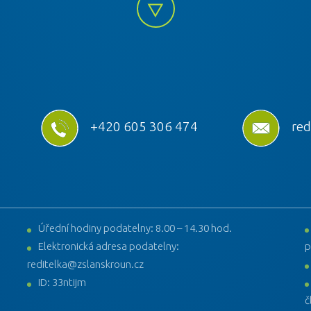
+420 605 306 474
red
Úřední hodiny podatelny: 8.00 – 14.30 hod.
Elektronická adresa podatelny:
p
reditelka@zslanskroun.cz
ID: 33ntijm
č