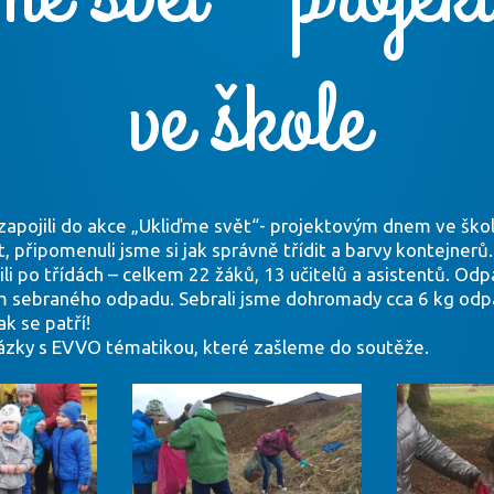
ve škole
zapojili do akce „Ukliďme svět“- projektovým dnem ve škol
, připomenuli jsme si jak správně třídit a barvy kontejnerů
i po třídách – celkem 22 žáků, 13 učitelů a asistentů. Odpad
ím sebraného odpadu. Sebrali jsme dohromady cca 6 kg odp
ak se patří!
obrázky s EVVO tématikou, které zašleme do soutěže.