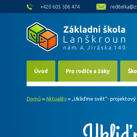
skip to main content
+420 605 306 474
reditelka@z
Úvod
Pro rodiče a žáky
Ško
Domů
»
Aktuality
»
„Ukliďme svět“- projektový
„Ukliďm