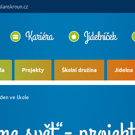
slanskroun.cz
Kariéra
Jídelníček
la
Projekty
Školní družina
Jídelna
 den ve škole
e svět“- projek