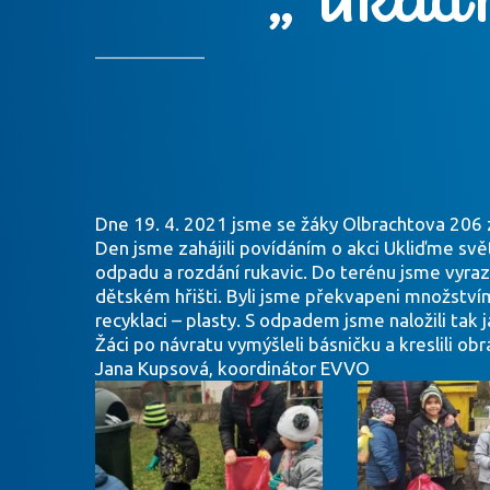
Dne 19. 4. 2021 jsme se žáky Olbrachtova 206 
Den jsme zahájili povídáním o akci Ukliďme svět
odpadu a rozdání rukavic. Do terénu jsme vyrazil
dětském hřišti. Byli jsme překvapeni množstv
recyklaci – plasty. S odpadem jsme naložili tak j
Žáci po návratu vymýšleli básničku a kreslili 
Jana Kupsová, koordinátor EVVO