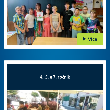
Více
4., 5. a 7. ročník