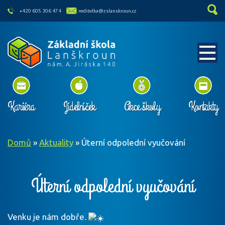
skip to main content
+420 605 306 474
reditelka@zslanskroun.cz
Kariéra
Jídelníček
Akce školy
Kontakty
Domů
»
Aktuality
»
Úterní odpolední vyučování
Úterní odpolední vyučování
Venku je nám dobře.