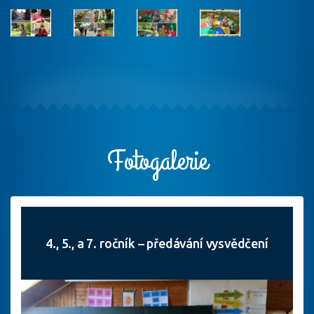
Fotogalerie
4., 5., a 7. ročník – předávání vysvědčení