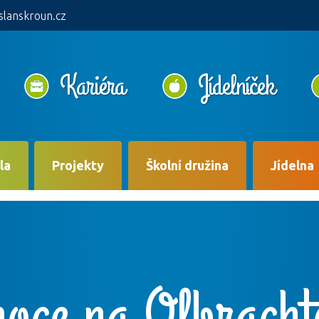
slanskroun.cz
Kariéra
Jídelníček
la
Projekty
Školní družina
Jídelna
oce na Olbracht