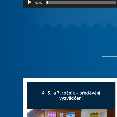
00:00
4., 5., a 7. ročník – předávání
vysvědčení