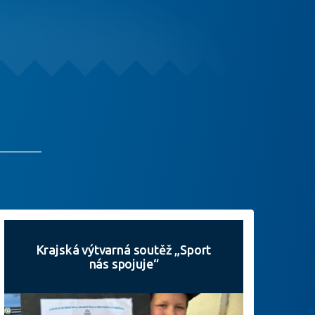
Krajská výtvarná soutěž „Sport
nás spojuje“