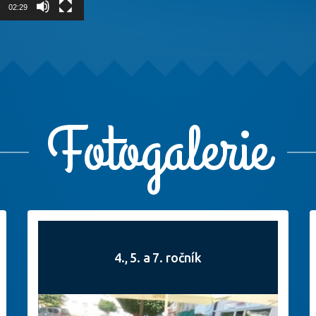
02:29
Fotogalerie
4., 5. a 7. ročník