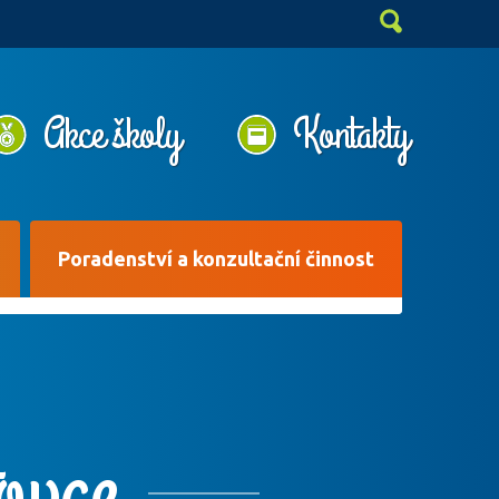
Akce školy
Kontakty
Poradenství a konzultační činnost
ovce