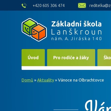
skip to main content
+420 605 306 474
reditelka@z
Úvod
Pro rodiče a žáky
Ško
Domů
»
Aktuality
»
Vánoce na Olbrachtovce
Ván