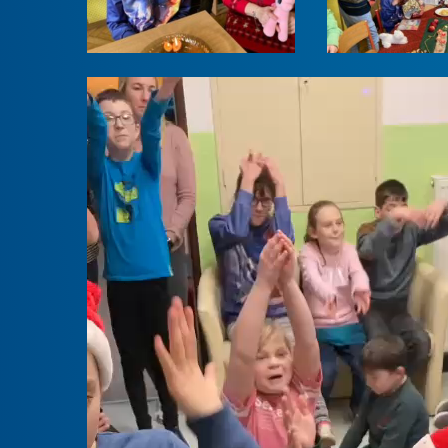
Video
přehrávač