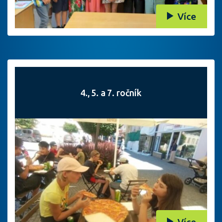
Více
4., 5. a 7. ročník
Více