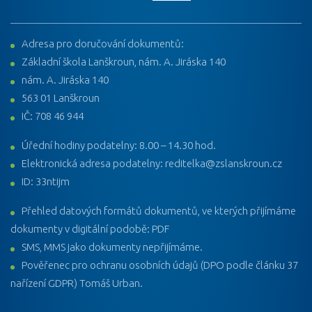
Adresa pro doručování dokumentů:
Základní škola Lanškroun, nám. A. Jiráska 140
nám. A. Jiráska 140
563 01 Lanškroun
IČ: 708 46 944
Úřední hodiny podatelny: 8.00 – 14.30 hod.
Elektronická adresa podatelny: reditelka@zslanskroun.cz
ID: 33ntijm
Přehled datových formátů dokumentů, ve kterých přijímáme
dokumenty v digitální podobě: PDF
SMS, MMS jako dokumenty nepřijímáme.
Pověřenec pro ochranu osobních údajů (DPO podle článku 37
nařízení GDPR) Tomáš Urban.