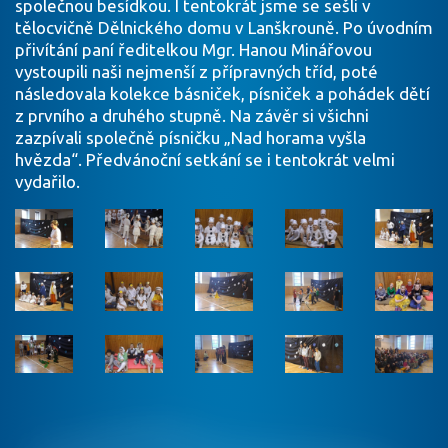
společnou besídkou. I tentokrát jsme se sešli v
tělocvičně Dělnického domu v Lanškrouně. Po úvodním
přivítání paní ředitelkou Mgr. Hanou Minářovou
vystoupili naši nejmenší z přípravných tříd, poté
následovala kolekce básniček, písniček a pohádek dětí
z prvního a druhého stupně. Na závěr si všichni
zazpívali společně písničku „Nad horama vyšla
hvězda“. Předvánoční setkání se i tentokrát velmi
vydařilo.