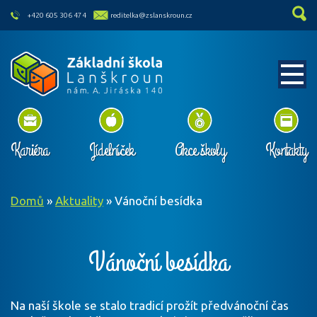
skip to main content
+420 605 306 474
reditelka@zslanskroun.cz
Kariéra
Jídelníček
Akce školy
Kontakty
Domů
»
Aktuality
»
Vánoční besídka
Vánoční besídka
Na naší škole se stalo tradicí prožít předvánoční čas