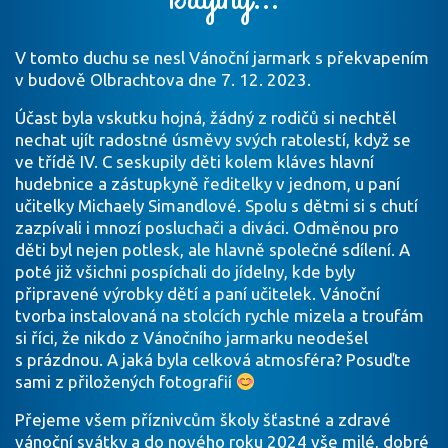
V tomto duchu se nesl Vánoční jarmark s překvapením
v budově Olbrachtova dne 7. 12. 2023.
Účast byla vskutku hojná, žádný z rodičů si nechtěl
nechat ujít radostné úsměvy svých ratolestí, když se
ve třídě IV. C seskupily děti kolem kláves hlavní
hudebnice a zástupkyně ředitelky v jednom, u paní
učitelky Michaely Simandlové. Spolu s dětmi si s chutí
zazpívali i mnozí posluchači a diváci. Odměnou pro
děti byl nejen potlesk, ale hlavně společné sdílení. A
poté již všichni pospíchali do jídelny, kde byly
připravené výrobky dětí a paní učitelek. Vánoční
tvorba instalovaná na stolcích rychle mizela a troufám
si říci, že nikdo z Vánočního jarmarku neodešel
s prázdnou. A jaká byla celková atmosféra? Posuďte
sami z přiložených fotografií
Přejeme všem příznivcům školy šťastné a zdravé
vánoční svátky a do nového roku 2024 vše milé, dobré