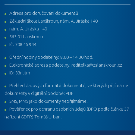
Adresa pro doručování dokumentů:
Základní škola Lanškroun, nám. A. Jiráska 140
nám. A. Jiráska 140
563 01 Lanškroun
IČ: 708 46 944
Úřední hodiny podatelny: 8.00 – 14.30 hod.
Elektronická adresa podatelny: reditelka@zslanskroun.cz
ID: 33ntijm
Přehled datových formátů dokumentů, ve kterých přijímáme
dokumenty v digitální podobě: PDF
SMS, MMS jako dokumenty nepřijímáme.
Pověřenec pro ochranu osobních údajů (DPO podle článku 37
nařízení GDPR) Tomáš Urban.