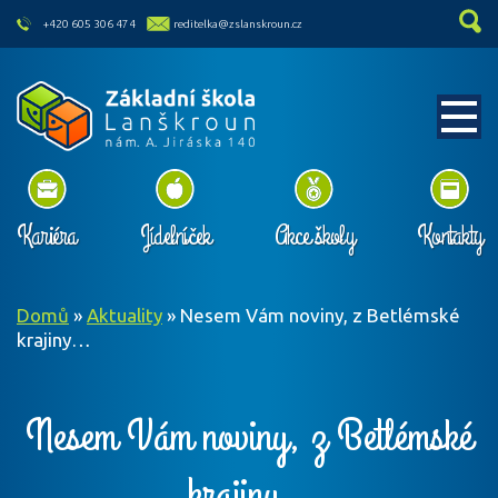
skip to main content
+420 605 306 474
reditelka@zslanskroun.cz
Kariéra
Jídelníček
Akce školy
Kontakty
Domů
»
Aktuality
»
Nesem Vám noviny, z Betlémské
krajiny…
Nesem Vám noviny, z Betlémské
krajiny…