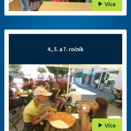
Více
4., 5. a 7. ročník
Více