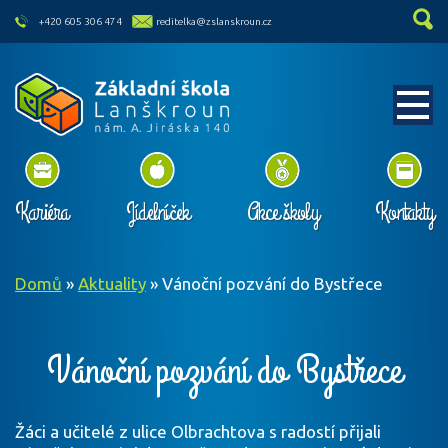
skip to main content
+420 605 306 474
reditelka@zslanskroun.cz
Kariéra
Jídelníček
Akce školy
Kontakty
Domů
»
Aktuality
»
Vánoční pozvání do Bystřece
Vánoční pozvání do Bystřece
Žáci a učitelé z ulice Olbrachtova s radostí přijali