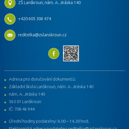
ZŠ Lanškroun, nám. A. Jiráska 140
+420 605 306 474
reditelka@zslanskroun.cz
Adresa pro doručování dokumentů:
Základní škola Lanškroun, nám. A. Jiráska 140
nám. A. Jiráska 140
563 01 Lanškroun
IČ: 708 46 944
Úřední hodiny podatelny: 8.00 – 14.30 hod.
Elektronická adresa podatelny: reditelka@zslanskroun.cz