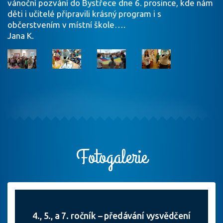
vánoční pozvání do Bystřece dne 6. prosince, kde nám
děti i učitelé připravili krásný program i s
občerstvením v místní škole….
Jana K.
Fotogalerie
4., 5., a 7. ročník – předávání vysvědčení