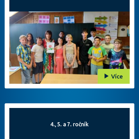
Více
4., 5. a 7. ročník