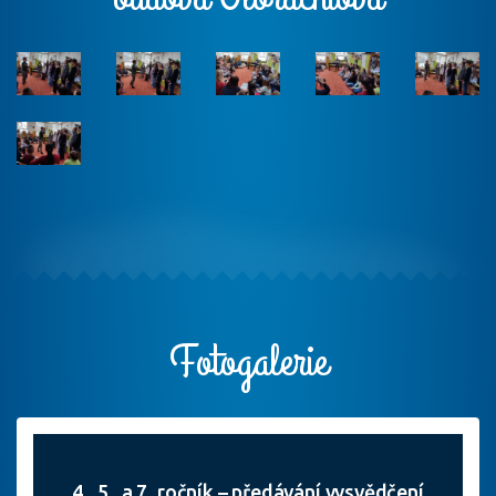
Fotogalerie
4., 5., a 7. ročník – předávání vysvědčení