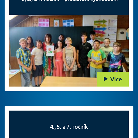
Více
4., 5. a 7. ročník