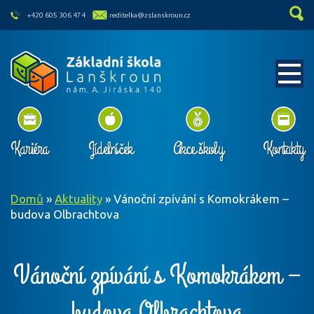
skip to main content
+420 605 306 474
reditelka@zslanskroun.cz
Kariéra
Jídelníček
Akce školy
Kontakty
Domů
»
Aktuality
»
Vánoční zpívání s Komokrákem –
budova Olbrachtova
Vánoční zpívání s Komokrákem –
budova Olbrachtova