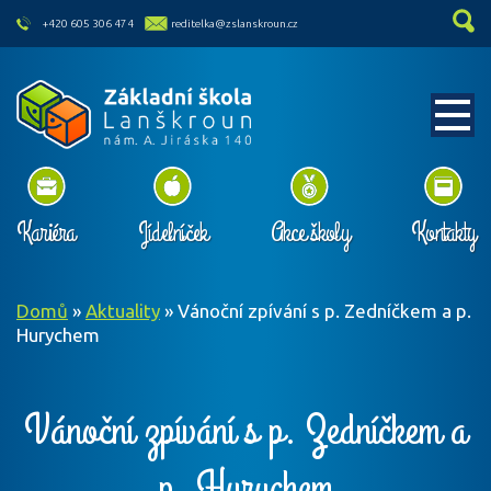
skip to main content
+420 605 306 474
reditelka@zslanskroun.cz
Kariéra
Jídelníček
Akce školy
Kontakty
Domů
»
Aktuality
»
Vánoční zpívání s p. Zedníčkem a p.
Hurychem
Vánoční zpívání s p. Zedníčkem a
p. Hurychem