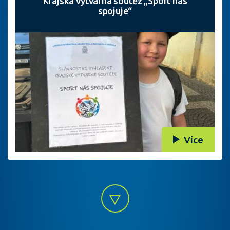
Krajská výtvarná soutěž „Sport nás
spojuje“
Více