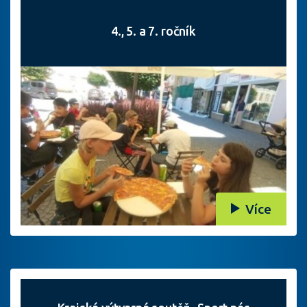
4., 5. a 7. ročník
Více