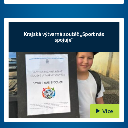
Krajská výtvarná soutěž „Sport nás
spojuje“
Více