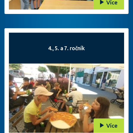
Více
4., 5. a 7. ročník
Více