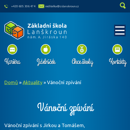
skip to main content
+420 605 306 474
reditelka@zslanskroun.cz
Kariéra
Jídelníček
Akce školy
Kontakty
Domů
»
Aktuality
»
Vánoční zpívání
Vánoční zpívání
Vánoční zpívání s Jirkou a Tomášem,