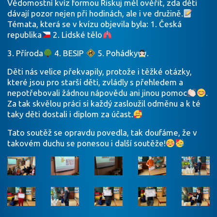
Vědomostní kvíz formou Riskuj měl ověřit, zda děti
dávají pozor nejen při hodinách, ale i ve družině.
Témata, která se v kvízu objevila byla: 1. Česká
republika
2. Lidské tělo
3. Příroda
4. BESIP
5. Pohádky
.
Děti nás velice překvapily, protože i těžké otázky,
které jsou pro starší děti, zvládly s přehledem a
nepotřebovali žádnou nápovědu ani jinou pomoc
.
Za tak skvělou práci si každý zasloužil odměnu a k té
taky děti dostali i diplom za účast.
Tato soutěž se opravdu povedla, tak doufáme, že v
takovém duchu se ponesou i další soutěže!