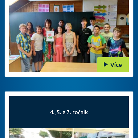
Více
4., 5. a 7. ročník