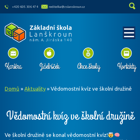
skip to main content
+420 605 306 474
reditelka@zslanskroun.cz
Kariéra
Jídelníček
Akce školy
Kontakty
Domů
»
Aktuality
»
Vědomostní kvíz ve školní družině
Vědomostní kvíz ve školní družině
Ve školní družině se konal vědomostní kvíz!