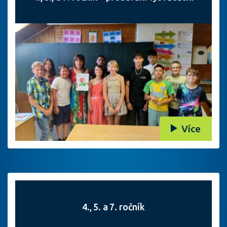
Více
4., 5. a 7. ročník