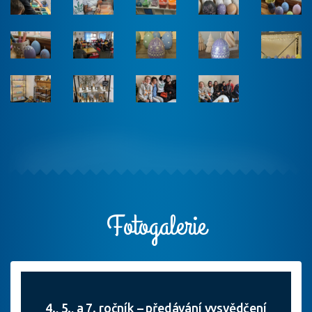
Fotogalerie
4., 5., a 7. ročník – předávání vysvědčení