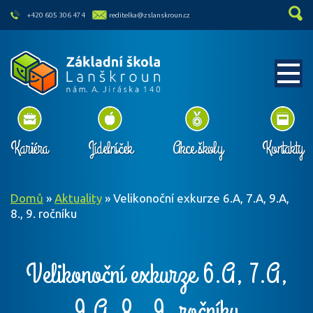
skip to main content
+420 605 306 474
reditelka@zslanskroun.cz
Kariéra
Jídelníček
Akce školy
Kontakty
Domů
»
Aktuality
»
Velikonoční exkurze 6.A, 7.A, 9.A,
8., 9. ročníku
Velikonoční exkurze 6.A, 7.A,
9.A, 8., 9. ročníku