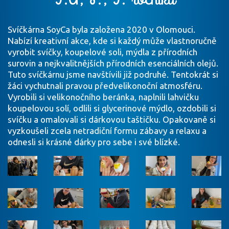
Svíčkárna SoyCa byla založena 2020 v Olomouci.
Nabízí kreativní akce, kde si každý může vlastnoručně
vyrobit svíčky, koupelové soli, mýdla z přírodních
surovin a nejkvalitnějších přírodních esenciálních olejů.
Tuto svíčkárnu jsme navštívili již podruhé. Tentokrát si
žáci vychutnali pravou předvelikonoční atmosféru.
Vyrobili si velikonočního beránka, naplnili lahvičku
koupelovou solí, odlili si glycerinové mýdlo, ozdobili si
svíčku a omalovali si dárkovou taštičku. Opakovaně si
vyzkoušeli zcela netradiční formu zábavy a relaxu a
odnesli si krásné dárky pro sebe i své blízké.