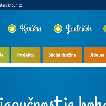
slanskroun.cz
Kariéra
Jídelníček
la
Projekty
Školní družina
Jídelna
jazyčnost je boha