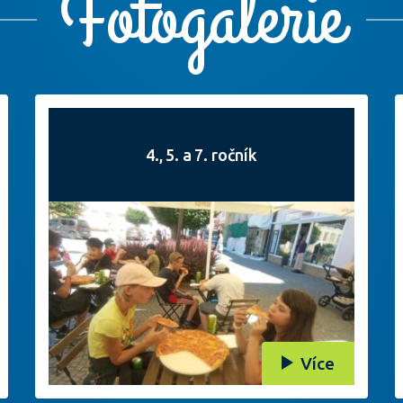
Fotogalerie
4., 5. a 7. ročník
Více