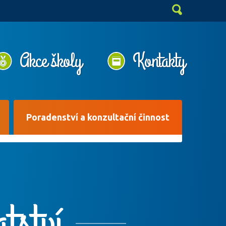
Akce školy
Kontakty
Poradenství a konzultační činnost
tství