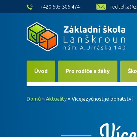
skip to main content
+420 605 306 474
reditelka@z
Úvod
Pro rodiče a žáky
Ško
Domů
»
Aktuality
»
Vícejazyčnost je bohatství
Více