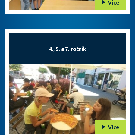
Více
4., 5. a 7. ročník
Více