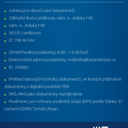
Adresa pro doručování dokumentů:
Základní škola Lanškroun, nám. A. Jiráska 140
nám. A. Jiráska 140
563 01 Lanškroun
IČ: 708 46 944
Úřední hodiny podatelny: 8.00 – 14.30 hod.
Elektronická adresa podatelny: reditelka@zslanskroun.cz
ID: 33ntijm
Přehled datových formátů dokumentů, ve kterých přijímáme
dokumenty v digitální podobě: PDF
SMS, MMS jako dokumenty nepřijímáme.
Pověřenec pro ochranu osobních údajů (DPO podle článku 37
nařízení GDPR) Tomáš Urban.