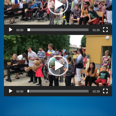
00:00
01:26
Video
přehrávač
00:00
02:39