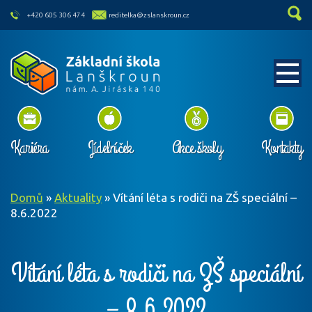
skip to main content
+420 605 306 474
reditelka@zslanskroun.cz
Kariéra
Jídelníček
Akce školy
Kontakty
Domů
»
Aktuality
»
Vítání léta s rodiči na ZŠ speciální –
8.6.2022
Vítání léta s rodiči na ZŠ speciální
– 8.6.2022