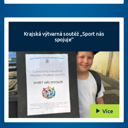
Krajská výtvarná soutěž „Sport nás
spojuje“
Více