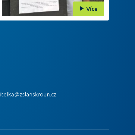
Více
itelka@zslanskroun.cz