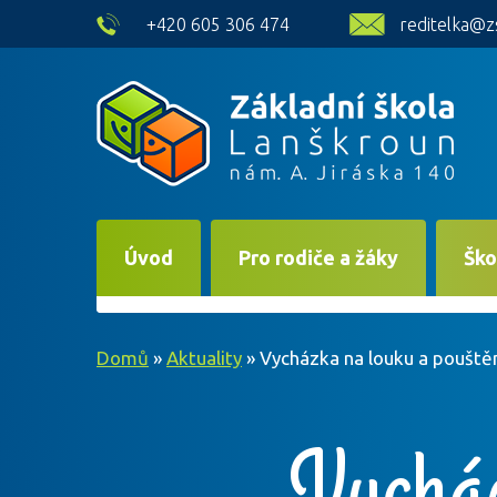
skip to main content
+420 605 306 474
reditelka@z
Úvod
Pro rodiče a žáky
Ško
Domů
»
Aktuality
»
Vycházka na louku a pouštění
Vycház