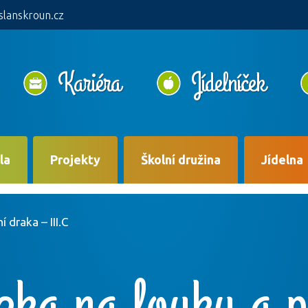
slanskroun.cz
Kariéra
Jídelníček
la
Projekty
Školní družina
Jídelna
 draka – III.C
ka na louku a p