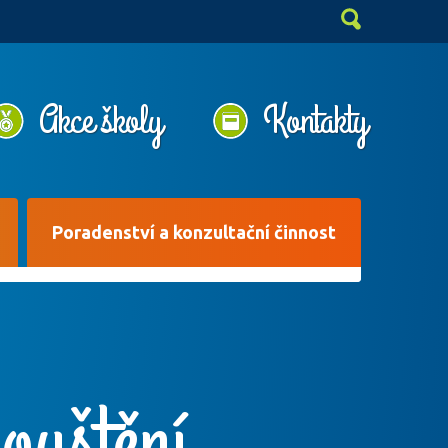
Akce školy
Kontakty
Poradenství a konzultační činnost
ouštění