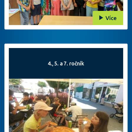
Více
4., 5. a 7. ročník