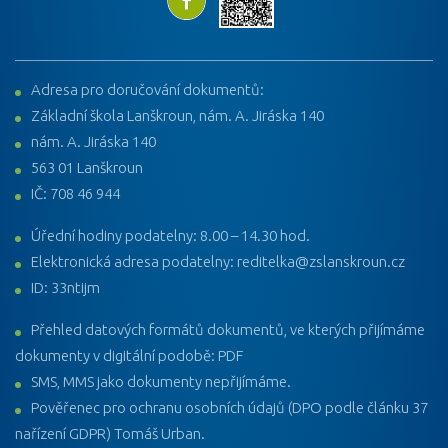
Adresa pro doručování dokumentů:
Základní škola Lanškroun, nám. A. Jiráska 140
nám. A. Jiráska 140
563 01 Lanškroun
IČ: 708 46 944
Úřední hodiny podatelny: 8.00 – 14.30 hod.
Elektronická adresa podatelny: reditelka@zslanskroun.cz
ID: 33ntijm
Přehled datových formátů dokumentů, ve kterých přijímáme
dokumenty v digitální podobě: PDF
SMS, MMS jako dokumenty nepřijímáme.
Pověřenec pro ochranu osobních údajů (DPO podle článku 37
nařízení GDPR) Tomáš Urban.