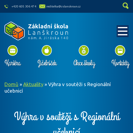
skip to main content
+420 605 306 474
reditelka@zslanskroun.cz
Kariéra
Jídelníček
Akce školy
Kontakty
Domů
»
Aktuality
»
Výhra v soutěži s Regionální
učebnicí
Výhra v soutěži s Regionální
učebnicí