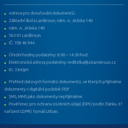
Adresa pro doručování dokumentů:
Základní škola Lanškroun, nám. A. Jiráska 140
nám. A. Jiráska 140
563 01 Lanškroun
IČ: 708 46 944
Úřední hodiny podatelny: 8.00 – 14.30 hod.
Elektronická adresa podatelny: reditelka@zslanskroun.cz
ID: 33ntijm
Přehled datových formátů dokumentů, ve kterých přijímáme
dokumenty v digitální podobě: PDF
SMS, MMS jako dokumenty nepřijímáme.
Pověřenec pro ochranu osobních údajů (DPO podle článku 37
nařízení GDPR) Tomáš Urban.