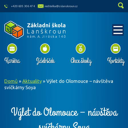
skip to main content
+420 605 306 474
reditelka@zslanskroun.cz
Kariéra
Jídelníček
Akce školy
Kontakty
Domů
»
Aktuality
»
Výlet do Olomouce – návštěva
svíčkárny Soya
Výlet do Olomouce – návštěva
svíčkárny Soya