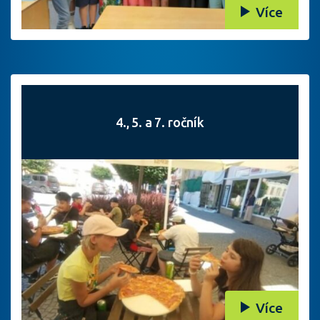
Více
4., 5. a 7. ročník
Více