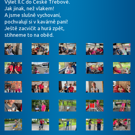
Výlet II.C do České Třebové.
Jak jinak, než vlakem!
A jsme slušně vychovaní,
pochvalují si v kavárně paní!
Ještě zacvičit a hurá zpět,
stihneme to na oběd.