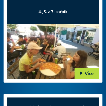
4., 5. a 7. ročník
Více