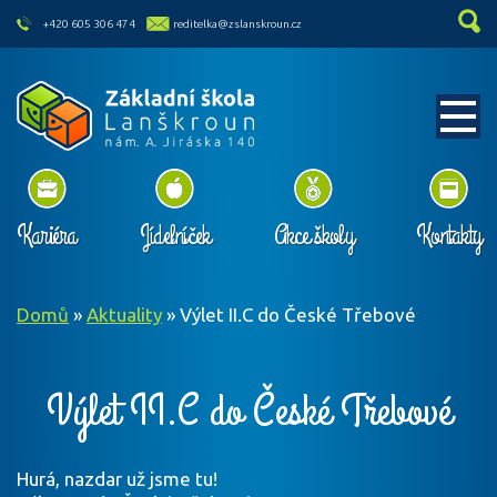
skip to main content
+420 605 306 474
reditelka@zslanskroun.cz
Kariéra
Jídelníček
Akce školy
Kontakty
Domů
»
Aktuality
»
Výlet II.C do České Třebové
Výlet II.C do České Třebové
Hurá, nazdar už jsme tu!