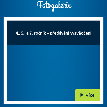
Fotogalerie
4., 5., a 7. ročník – předávání vysvědčení
Více