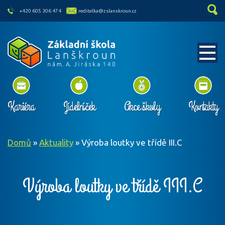
skip to main content
+420 605 306 474
reditelka@zslanskroun.cz
Kariéra
Jídelníček
Akce školy
Kontakty
Domů
»
Aktuality
»
Výroba loutky ve třídě III.C
Výroba loutky ve třídě III.C