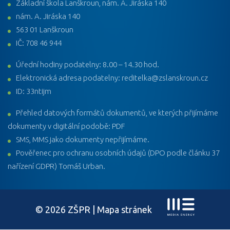
Základní škola Lanškroun, nám. A. Jiráska 140
nám. A. Jiráska 140
563 01 Lanškroun
IČ: 708 46 944
Úřední hodiny podatelny: 8.00 – 14.30 hod.
Elektronická adresa podatelny: reditelka@zslanskroun.cz
ID: 33ntijm
Přehled datových formátů dokumentů, ve kterých přijímáme
dokumenty v digitální podobě: PDF
SMS, MMS jako dokumenty nepřijímáme.
Pověřenec pro ochranu osobních údajů (DPO podle článku 37
nařízení GDPR) Tomáš Urban.
© 2026 ZŠPR |
Mapa stránek