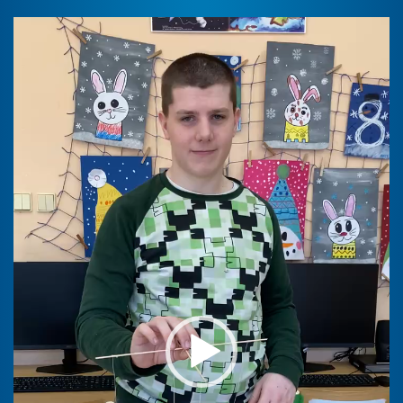
Video
přehrávač