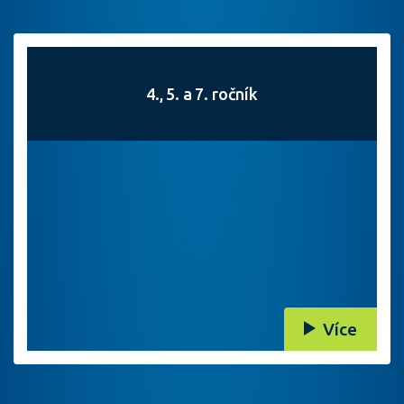
4., 5. a 7. ročník
Více