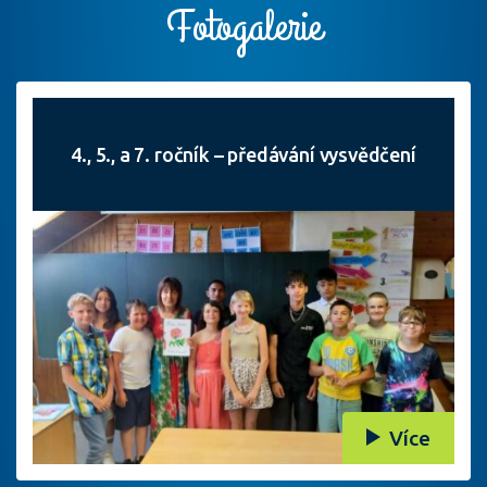
Fotogalerie
4., 5., a 7. ročník – předávání vysvědčení
Více