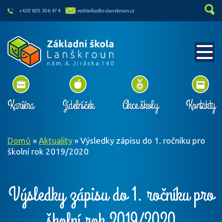
skip to main content
+420 605 306 474
reditelka@zslanskroun.cz
Kariéra
Jídelníček
Akce školy
Kontakty
Domů
»
Aktuality
»
Výsledky zápisu do 1. ročníku pro
školní rok 2019/2020
Výsledky zápisu do 1. ročníku pro
školní rok 2019/2020