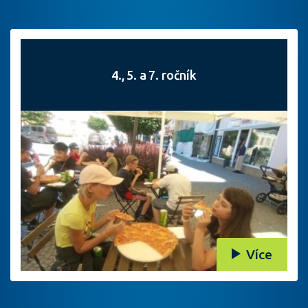
4., 5. a 7. ročník
Více