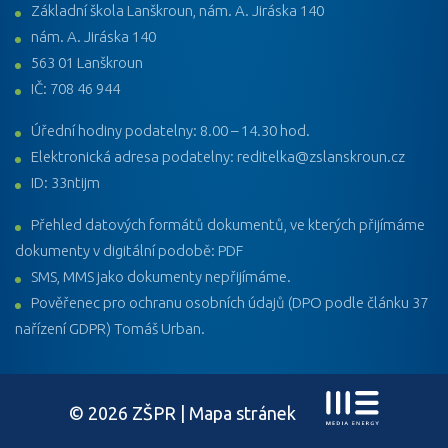
Základní škola Lanškroun, nám. A. Jiráska 140
nám. A. Jiráska 140
563 01 Lanškroun
IČ: 708 46 944
Úřední hodiny podatelny: 8.00 – 14.30 hod.
Elektronická adresa podatelny: reditelka@zslanskroun.cz
ID: 33ntijm
Přehled datových formátů dokumentů, ve kterých přijímáme
dokumenty v digitální podobě: PDF
SMS, MMS jako dokumenty nepřijímáme.
Pověřenec pro ochranu osobních údajů (DPO podle článku 37
nařízení GDPR) Tomáš Urban.
© 2026 ZŠPR |
Mapa stránek