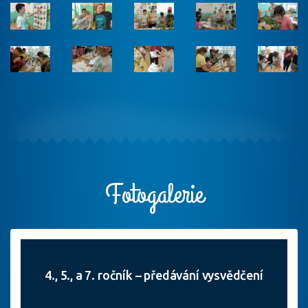
Fotogalerie
4., 5., a 7. ročník – předávání vysvědčení