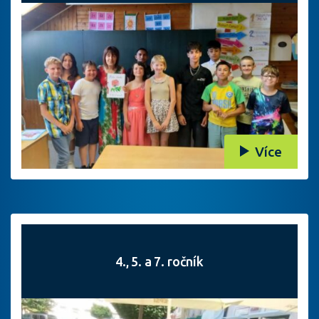
Více
4., 5. a 7. ročník