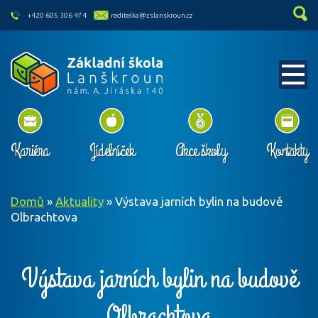
skip to main content
+420 605 306 474
reditelka@zslanskroun.cz
Kariéra
Jídelníček
Akce školy
Kontakty
Domů
»
Aktuality
»
Výstava jarních bylin na budově
Olbrachtova
Výstava jarních bylin na budově
Olbrachtova