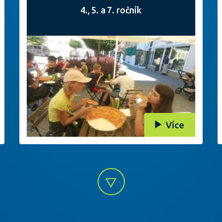
4., 5. a 7. ročník
Více