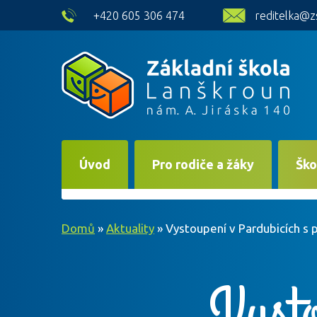
skip to main content
+420 605 306 474
reditelka@z
Úvod
Pro rodiče a žáky
Ško
Domů
»
Aktuality
»
Vystoupení v Pardubicích s
Vysto