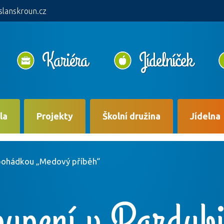
slanskroun.cz
Kariéra
Jídelníček
la
Projekty
Školní družina
Jídelna
 pohádkou „Medový příběh“
upení v Pardubi