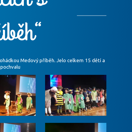
íběh“
 pohádkou Medový příběh. Jelo celkem 15 dětí a
i pochvalu