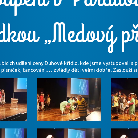
dkou „Medový př
ubicích udílení ceny Duhové křídlo, kde jsme vystupovali s
písniček, tancování,… zvládly děti velmi dobře. Zaslouží s