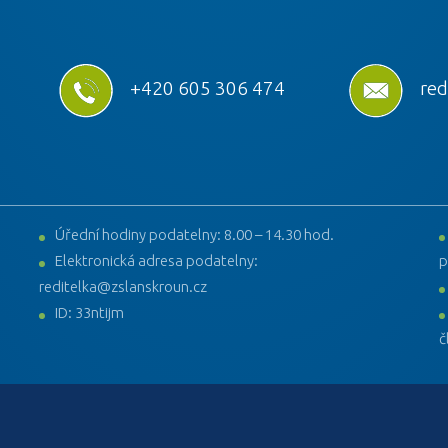
+420 605 306 474
red
Úřední hodiny podatelny: 8.00 – 14.30 hod.
Elektronická adresa podatelny:
p
reditelka@zslanskroun.cz
ID: 33ntijm
č