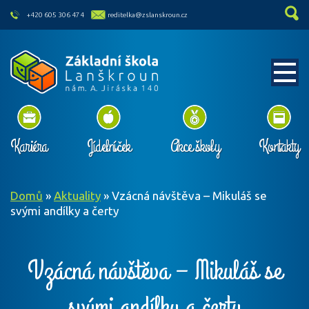
skip to main content
+420 605 306 474
reditelka@zslanskroun.cz
Kariéra
Jídelníček
Akce školy
Kontakty
Domů
»
Aktuality
»
Vzácná návštěva – Mikuláš se
svými andílky a čerty
Vzácná návštěva – Mikuláš se
svými andílky a čerty