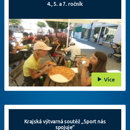
4., 5. a 7. ročník
Více
Krajská výtvarná soutěž „Sport nás
spojuje“