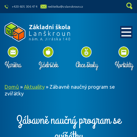
skip to main content
+420 605 306 474
reditelka@zslanskroun.cz
Kariéra
Jídelníček
Akce školy
Kontakty
Domů
»
Aktuality
»
Zábavně naučný program se
zvířátky
Zábavně naučný program se
zvířátky