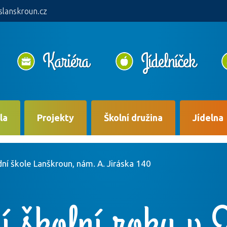
slanskroun.cz
Kariéra
Jídelníček
la
Projekty
Školní družina
Jídelna
dní škole Lanškroun, nám. A. Jiráska 140
í školní roku v 