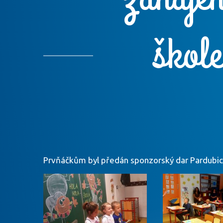
škol
Prvňáčkům byl předán sponzorský dar Pardubick