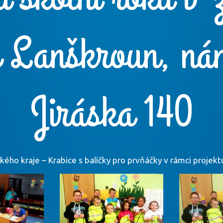
e Lanškroun, ná
Jiráska 140
ého kraje – Krabice s balíčky pro prvňáčky v rámci projekt