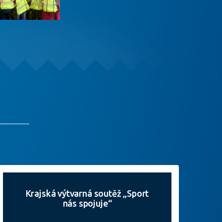
Krajská výtvarná soutěž „Sport
nás spojuje“