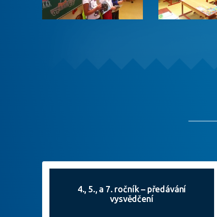
4., 5., a 7. ročník – předávání
vysvědčení