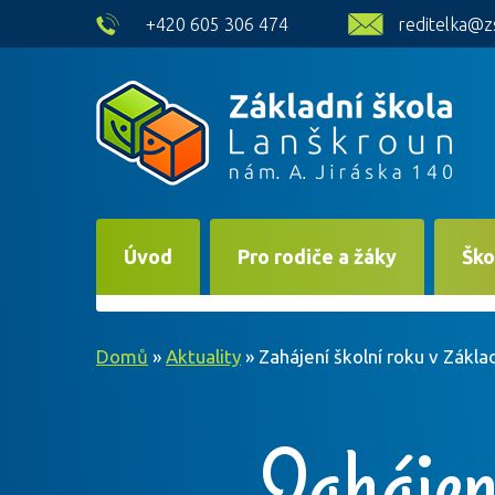
skip to main content
+420 605 306 474
reditelka@z
Úvod
Pro rodiče a žáky
Ško
Domů
»
Aktuality
»
Zahájení školní roku v Zákla
Zahájen