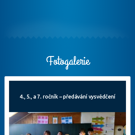
Fotogalerie
4., 5., a 7. ročník – předávání vysvědčení