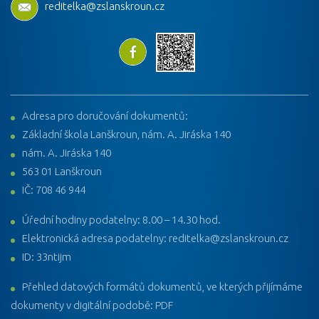
reditelka@zslanskroun.cz
Adresa pro doručování dokumentů:
Základní škola Lanškroun, nám. A. Jiráska 140
nám. A. Jiráska 140
563 01 Lanškroun
IČ: 708 46 944
Úřední hodiny podatelny: 8.00 – 14.30 hod.
Elektronická adresa podatelny: reditelka@zslanskroun.cz
ID: 33ntijm
Přehled datových formátů dokumentů, ve kterých přijímáme
dokumenty v digitální podobě: PDF