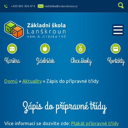
skip to main content
+420 605 306 474
reditelka@zslanskroun.cz
Kariéra
Jídelníček
Akce školy
Kontakty
Domů
»
Aktuality
»
Zápis do přípravné třídy
Zápis do přípravné třídy
Více informací se dozvíte zde:
Plakát přípravné třídy