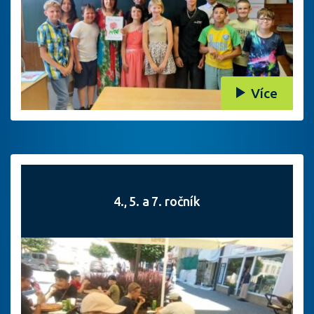
Více
4., 5. a 7. ročník