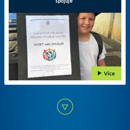
spojuje“
Více