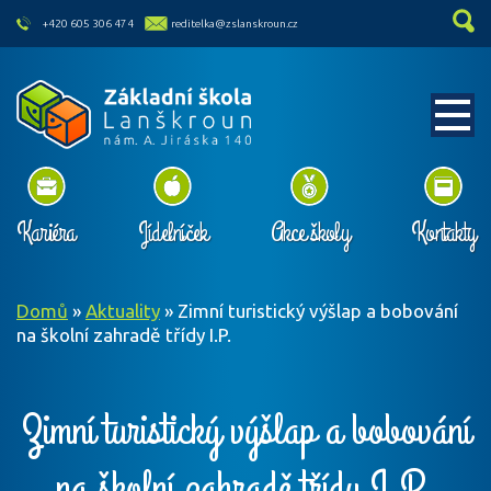
skip to main content
+420 605 306 474
reditelka@zslanskroun.cz
Kariéra
Jídelníček
Akce školy
Kontakty
Domů
»
Aktuality
»
Zimní turistický výšlap a bobování
na školní zahradě třídy I.P.
Zimní turistický výšlap a bobování
na školní zahradě třídy I.P.