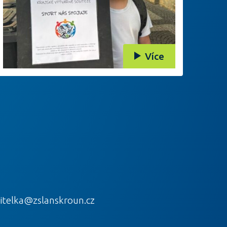
Více
itelka@zslanskroun.cz