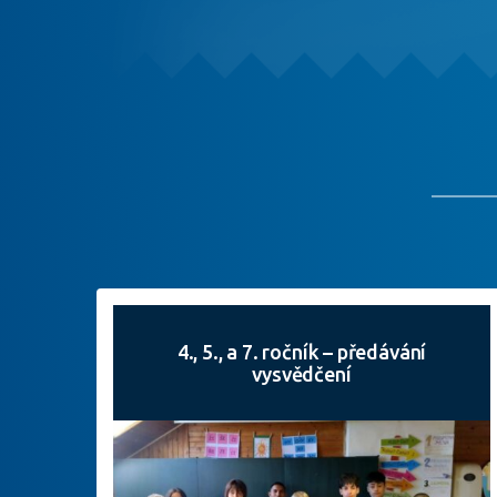
4., 5., a 7. ročník – předávání
vysvědčení