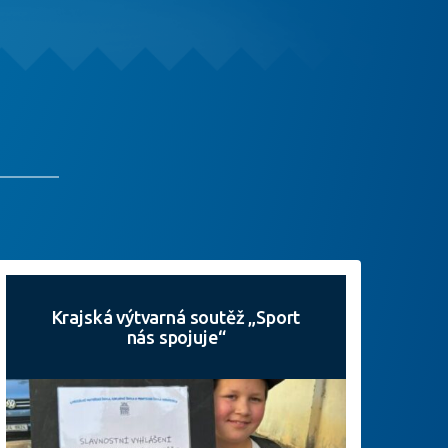
Krajská výtvarná soutěž „Sport
nás spojuje“