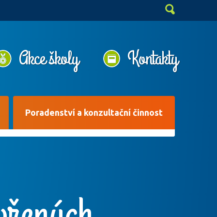
Akce školy
Kontakty
Poradenství a konzultační činnost
vřených