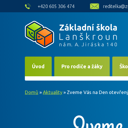
skip to main content
+420 605 306 474
reditelka@z
Úvod
Pro rodiče a žáky
Ško
Domů
»
Aktuality
»
Zveme Vás na Den otevřenýc
Zveme 