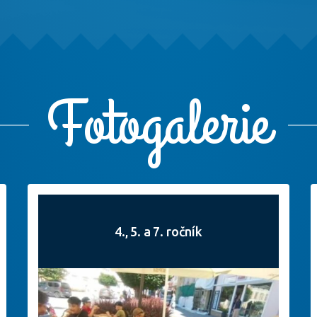
Fotogalerie
4., 5. a 7. ročník