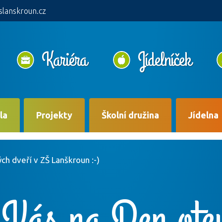
slanskroun.cz
Kariéra
Jídelníček
la
Projekty
Školní družina
Jídelna
h dveří v ZŠ Lanškroun :-)
Vás na Den ote