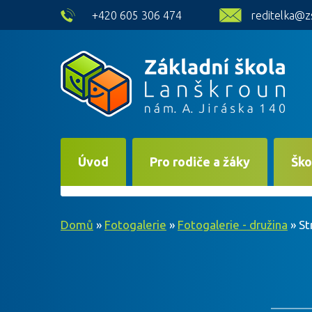
skip to main content
+420 605 306 474
reditelka@z
Úvod
Pro rodiče a žáky
Ško
Domů
»
Fotogalerie
»
Fotogalerie - družina
»
St