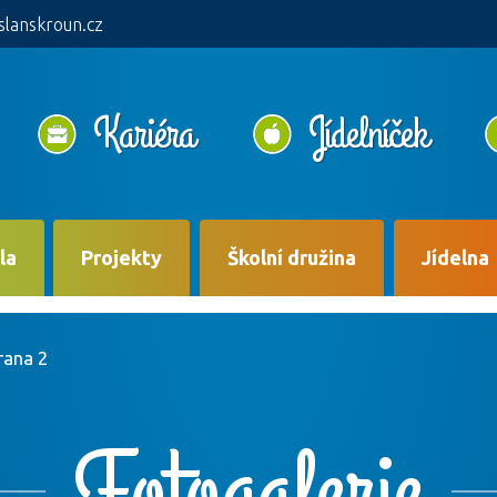
slanskroun.cz
Kariéra
Jídelníček
la
Projekty
Školní družina
Jídelna
rana 2
Fotogalerie