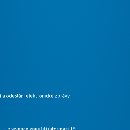
ní a odeslání elektronické zprávy
evence zneužití informací 15.