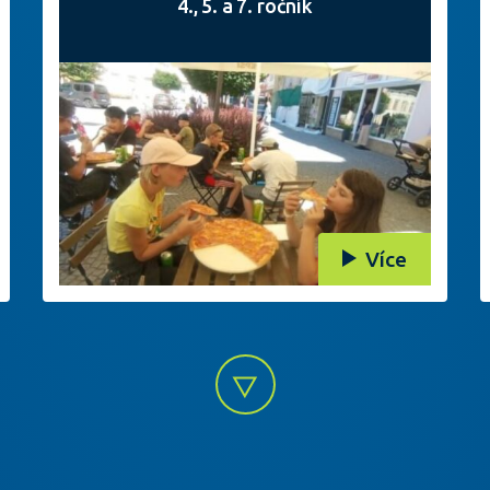
4., 5. a 7. ročník
Více