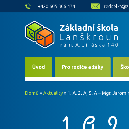
skip to main content
+420 605 306 474
reditelka@z
Úvod
Pro rodiče a žáky
Ško
Domů
»
Aktuality
»
1. A, 2. A, 5. A – Mgr. Jaromí
1. A, 2.