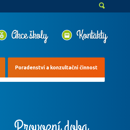
Akce školy
Kontakty
Poradenství a konzultační činnost
Provozní doba