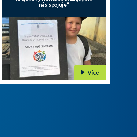
nás spojuje“
Více