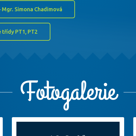
k – Mgr. Simona Chadimová
 třídy PT1, PT2
Fotogalerie