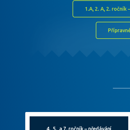
1.A, 2. A, 2. roční
Přípravné
4., 5., a 7. ročník – předávání