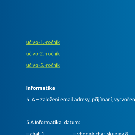
učivo-1.-ročník
učivo-2.-ročník
učivo-5.-ročník
Informatika
5. A – založení email adresy, přijímání, vytvoře
5.A Informatika datum:
– chat 1. – vhodné chat skupiny 8. – pr