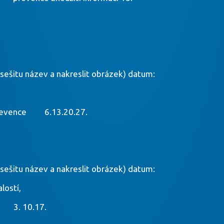
 sešitu název a nakreslit obrázek) datum:
 prevence 6.13.20.27.
 sešitu název a nakreslit obrázek) datum:
lostí,
) 3. 10.17.