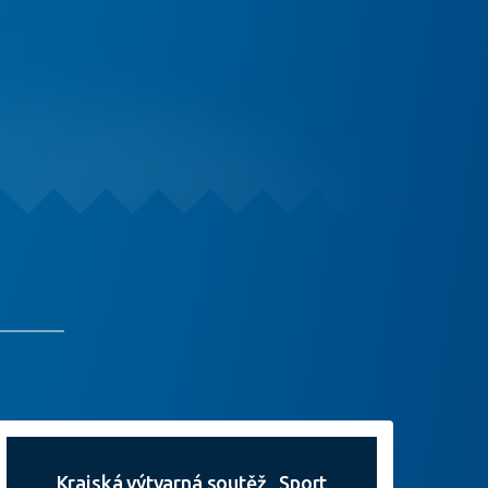
Krajská výtvarná soutěž „Sport