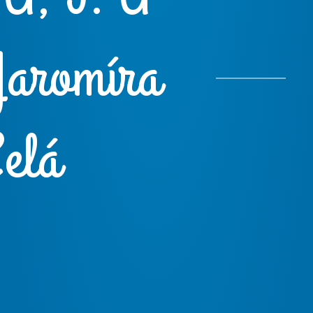
Jaromíra
elá