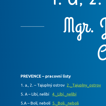
Mgr. 
C
PREVENCE – pracovní listy
1. a., 2. – Tajuplný ostrov
2._Tajuplny_ostrov
5. A – Líbí, nelíbí
4._Líbí,_nelíbí
5.A – Bolí, nebolí
5._Boli,_neboli