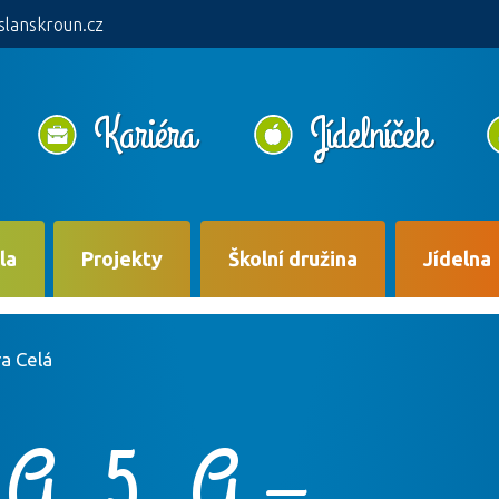
slanskroun.cz
Kariéra
Jídelníček
la
Projekty
Školní družina
Jídelna
ra Celá
 A, 5. A –