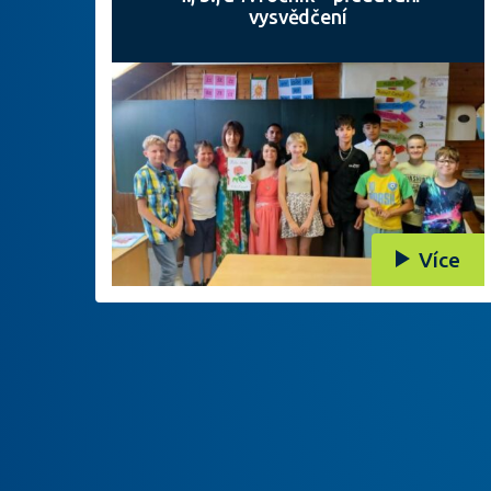
vysvědčení
Více